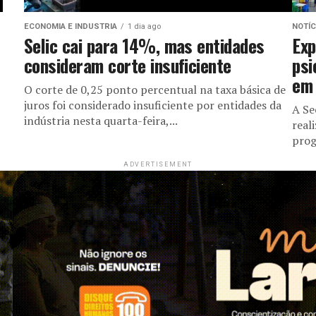
ECONOMIA E INDUSTRIA
1 dia ago
NOTÍC
Selic cai para 14%, mas entidades
Exp
consideram corte insuficiente
psi
em 
O corte de 0,25 ponto percentual na taxa básica de
juros foi considerado insuficiente por entidades da
A Se
indústria nesta quarta-feira,...
real
prog
ADVERTISEMENT