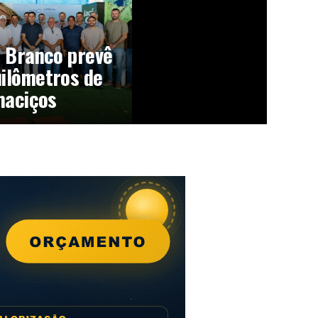
o Branco prevê
ilômetros de
maciços