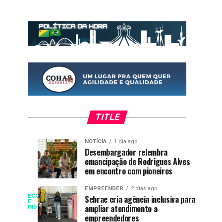
TITLE
NOTÍCIA
1 dia ago
Expoacre
Oito
NOTÍCIA
SAÚDE
Desembargador relembra
1
1
emancipação de Rodrigues Alves
2026
em
dia
dia
ago
ago
em encontro com pioneiros
oferece
cada
atendimento
dez
EMPREENDER
2 dias ago
Selic
psicológico
escolas
ECONOMIA
Sebrae cria agência inclusiva para
O
E
ampliar atendimento a
INDUSTRIA
e
brasileiras
corte
6
empreendedores
horas