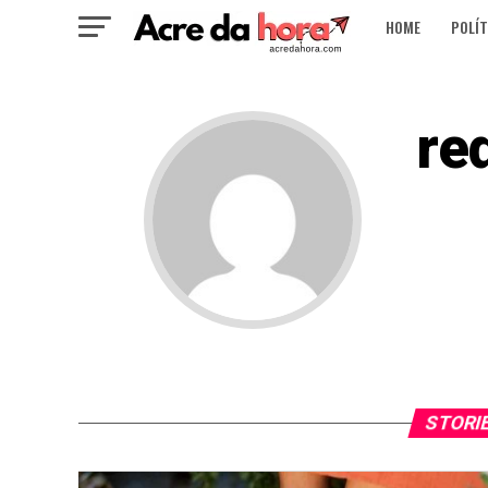
HOME
POLÍT
re
STORI