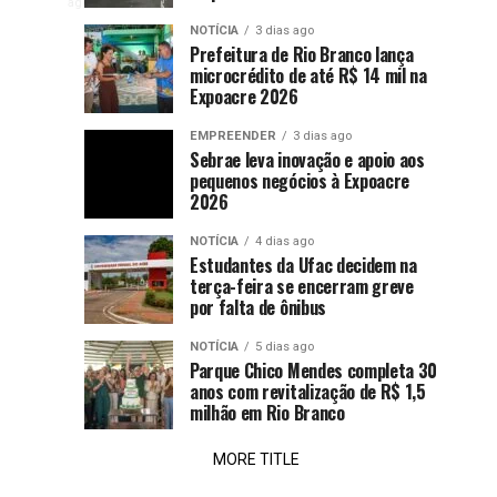
cai
práticas
já
de
ago
integrativas
discutem
0,25
NOTÍCIA
3 dias ago
para
em
efeitos
Prefeitura de Rio Branco lança
ponto
microcrédito de até R$ 14 mil na
Rio
das
percentual
14%,
Expoacre 2026
na
Branco
telas
taxa
na
mas
EMPREENDER
3 dias ago
básica
saúde
Sebrae leva inovação e apoio aos
de
pequenos negócios à Expoacre
mental
entidades
2026
juros
foi
consideram
NOTÍCIA
4 dias ago
considerado
Estudantes da Ufac decidem na
insuficiente
terça-feira se encerram greve
corte
por
por falta de ônibus
entidades
insuficiente
da
NOTÍCIA
5 dias ago
Parque Chico Mendes completa 30
indústria
anos com revitalização de R$ 1,5
nesta
milhão em Rio Branco
quarta-
feira,...
MORE TITLE