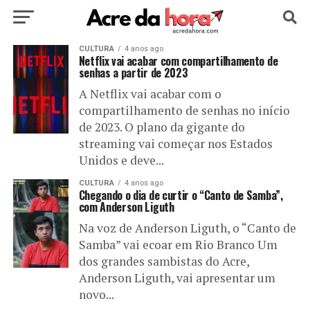
HOME
CULTURA
POLÍTICA
4 anos ago
CULTURA
ESPORTE
Netflix vai acabar com compartilhamento de
senhas a partir de 2023
EDUCAÇÃO
NOTÍCIA
MUNDO
A Netflix vai acabar com o
compartilhamento de senhas no início
de 2023. O plano da gigante do
streaming vai começar nos Estados
Unidos e deve...
CULTURA
4 anos ago
Chegando o dia de curtir o “Canto de Samba”,
com Anderson Liguth
Na voz de Anderson Liguth, o “Canto de
Samba” vai ecoar em Rio Branco Um
dos grandes sambistas do Acre,
Anderson Liguth, vai apresentar um
novo...