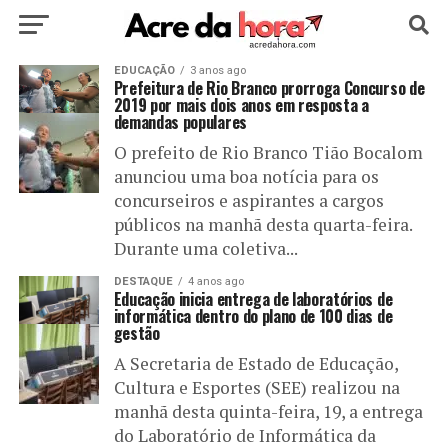
HOME
EDUCAÇÃO
POLÍTICA
3 anos ago
CULTURA
ESPORTE
Prefeitura de Rio Branco prorroga Concurso de
2019 por mais dois anos em resposta a
demandas populares
EDUCAÇÃO
NOTÍCIA
MUNDO
O prefeito de Rio Branco Tião Bocalom
anunciou uma boa notícia para os
concurseiros e aspirantes a cargos
públicos na manhã desta quarta-feira.
Durante uma coletiva...
DESTAQUE
4 anos ago
Educação inicia entrega de laboratórios de
informática dentro do plano de 100 dias de
gestão
A Secretaria de Estado de Educação,
Cultura e Esportes (SEE) realizou na
manhã desta quinta-feira, 19, a entrega
do Laboratório de Informática da