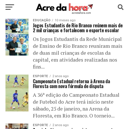
HOME
EDUCAÇÃO
POLÍTICA
10 meses ago
CULTURA
ESPORTE
Jogos Estudantis de Rio Branco reúnem mais de
2 mil crianças e fortalecem o esporte escolar
EDUCAÇÃO
NOTÍCIA
MUNDO
Os Jogos Estudantis da Rede Municipal
de Ensino de Rio Branco reuniram mais
de duas mil crianças de escolas da
capital, em atividades realizadas nos
fins...
ESPORTE
2 anos ago
Campeonato Estadual retorna à Arena da
Floresta com nova fórmula de disputa
A 36ª edição do Campeonato Estadual
de Futebol do Acre terá início neste
sábado, 25 de janeiro, na Arena da
Floresta, em Rio Branco. O torneio...
ESPORTE
2 anos ago