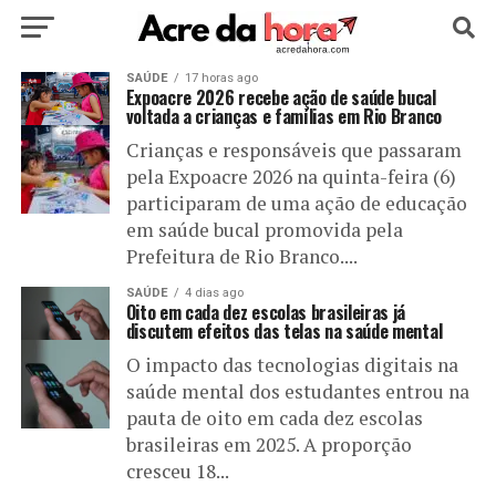
HOME
SAÚDE
POLÍTICA
17 horas ago
CULTURA
ESPORTE
Expoacre 2026 recebe ação de saúde bucal
voltada a crianças e famílias em Rio Branco
EDUCAÇÃO
NOTÍCIA
MUNDO
Crianças e responsáveis que passaram
pela Expoacre 2026 na quinta-feira (6)
participaram de uma ação de educação
em saúde bucal promovida pela
Prefeitura de Rio Branco....
SAÚDE
4 dias ago
Oito em cada dez escolas brasileiras já
discutem efeitos das telas na saúde mental
O impacto das tecnologias digitais na
saúde mental dos estudantes entrou na
pauta de oito em cada dez escolas
brasileiras em 2025. A proporção
cresceu 18...