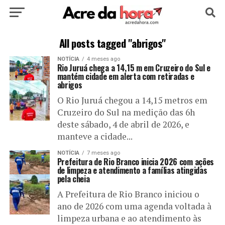
HOME
POLÍTICA
CULTURA
ESPORTE
All posts tagged "abrigos"
NOTÍCIA
4 meses ago
EDUCAÇÃO
NOTÍCIA
MUNDO
Rio Juruá chega a 14,15 m em Cruzeiro do Sul e
mantém cidade em alerta com retiradas e
abrigos
O Rio Juruá chegou a 14,15 metros em
Cruzeiro do Sul na medição das 6h
deste sábado, 4 de abril de 2026, e
manteve a cidade...
NOTÍCIA
7 meses ago
Prefeitura de Rio Branco inicia 2026 com ações
de limpeza e atendimento a famílias atingidas
pela cheia
A Prefeitura de Rio Branco iniciou o
ano de 2026 com uma agenda voltada à
limpeza urbana e ao atendimento às