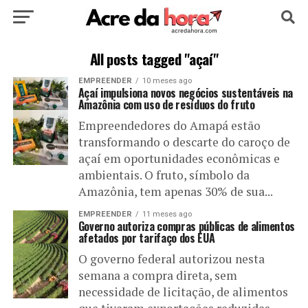
HOME
POLÍTICA
CULTURA
ESPORTE
All posts tagged "açaí"
EMPREENDER
10 meses ago
EDUCAÇÃO
NOTÍCIA
MUNDO
Açaí impulsiona novos negócios sustentáveis na
Amazônia com uso de resíduos do fruto
Empreendedores do Amapá estão
transformando o descarte do caroço de
açaí em oportunidades econômicas e
ambientais. O fruto, símbolo da
Amazônia, tem apenas 30% de sua...
EMPREENDER
11 meses ago
Governo autoriza compras públicas de alimentos
afetados por tarifaço dos EUA
O governo federal autorizou nesta
semana a compra direta, sem
necessidade de licitação, de alimentos