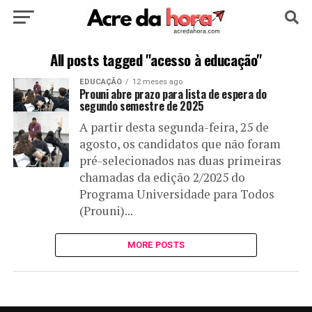
HOME
POLÍTICA
CULTURA
ESPORTE
All posts tagged "acesso à educação"
EDUCAÇÃO
12 meses ago
EDUCAÇÃO
NOTÍCIA
MUNDO
Prouni abre prazo para lista de espera do
segundo semestre de 2025
A partir desta segunda-feira, 25 de
agosto, os candidatos que não foram
pré-selecionados nas duas primeiras
chamadas da edição 2/2025 do
Programa Universidade para Todos
(Prouni)...
MORE POSTS