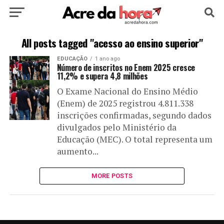
HOME
POLÍTICA
CULTURA
ESPORTE
All posts tagged "acesso ao ensino superior"
EDUCAÇÃO
1 ano ago
EDUCAÇÃO
NOTÍCIA
MUNDO
Número de inscritos no Enem 2025 cresce
11,2% e supera 4,8 milhões
O Exame Nacional do Ensino Médio
(Enem) de 2025 registrou 4.811.338
inscrições confirmadas, segundo dados
divulgados pelo Ministério da
Educação (MEC). O total representa um
aumento...
MORE POSTS