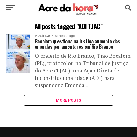
HOME
POLÍTICA
CULTURA
ESPORTE
All posts tagged "ADI TJAC"
POLÍTICA
6 meses ago
EDUCAÇÃO
NOTÍCIA
MUNDO
Bocalom questiona na Justiça aumento das
emendas parlamentares em Rio Branco
O prefeito de Rio Branco, Tião Bocalom
(PL), protocolou no Tribunal de Justiça
do Acre (TJAC) uma Ação Direta de
Inconstitucionalidade (ADI) para
suspender a Emenda...
MORE POSTS