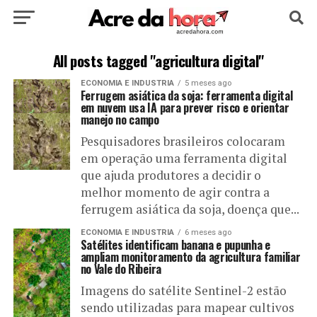
HOME
POLÍTICA
CULTURA
ESPORTE
All posts tagged "agricultura digital"
ECONOMIA E INDUSTRIA
5 meses ago
EDUCAÇÃO
NOTÍCIA
MUNDO
Ferrugem asiática da soja: ferramenta digital
em nuvem usa IA para prever risco e orientar
manejo no campo
Pesquisadores brasileiros colocaram
em operação uma ferramenta digital
que ajuda produtores a decidir o
melhor momento de agir contra a
ferrugem asiática da soja, doença que...
ECONOMIA E INDUSTRIA
6 meses ago
Satélites identificam banana e pupunha e
ampliam monitoramento da agricultura familiar
no Vale do Ribeira
Imagens do satélite Sentinel-2 estão
sendo utilizadas para mapear cultivos