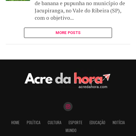
de banana e pupunha no município de
Jacupiranga, no Vale do Ribeira (SP),
com o objetivo...
MORE POSTS
HOME
POLÍTICA
CULTURA
ESPORTE
EDUCAÇÃO
NOTÍCIA
MUNDO