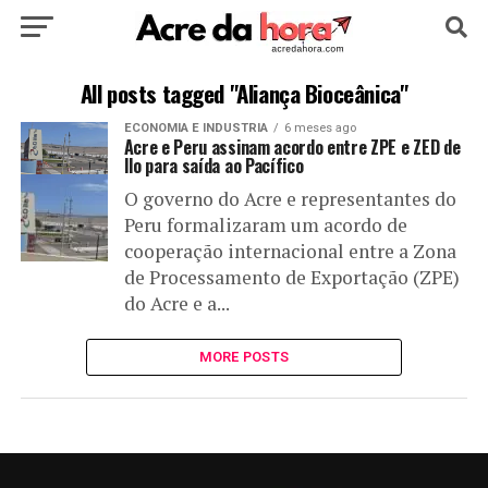
HOME
POLÍTICA
CULTURA
ESPORTE
All posts tagged "Aliança Bioceânica"
ECONOMIA E INDUSTRIA
6 meses ago
EDUCAÇÃO
NOTÍCIA
MUNDO
Acre e Peru assinam acordo entre ZPE e ZED de
Ilo para saída ao Pacífico
O governo do Acre e representantes do
Peru formalizaram um acordo de
cooperação internacional entre a Zona
de Processamento de Exportação (ZPE)
do Acre e a...
MORE POSTS