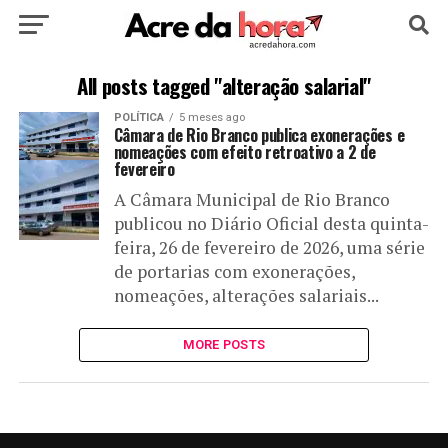
HOME
POLÍTICA
CULTURA
ESPORTE
All posts tagged "alteração salarial"
POLÍTICA
5 meses ago
EDUCAÇÃO
NOTÍCIA
MUNDO
Câmara de Rio Branco publica exonerações e
nomeações com efeito retroativo a 2 de
fevereiro
A Câmara Municipal de Rio Branco
publicou no Diário Oficial desta quinta-
feira, 26 de fevereiro de 2026, uma série
de portarias com exonerações,
nomeações, alterações salariais...
MORE POSTS