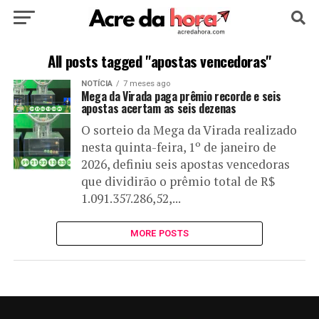
HOME
POLÍTICA
CULTURA
ESPORTE
All posts tagged "apostas vencedoras"
NOTÍCIA
7 meses ago
EDUCAÇÃO
NOTÍCIA
MUNDO
Mega da Virada paga prêmio recorde e seis
apostas acertam as seis dezenas
O sorteio da Mega da Virada realizado
nesta quinta-feira, 1º de janeiro de
2026, definiu seis apostas vencedoras
que dividirão o prêmio total de R$
1.091.357.286,52,...
MORE POSTS