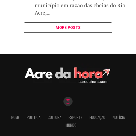
município em razão das cheias do Rio
Acre,...
MORE POSTS
HOME
POLÍTICA
CULTURA
ESPORTE
EDUCAÇÃO
NOTÍCIA
MUNDO