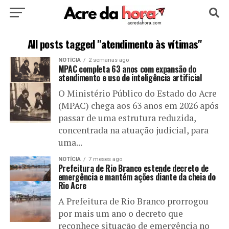
HOME
POLÍTICA
CULTURA
ESPORTE
All posts tagged "atendimento às vítimas"
NOTÍCIA
2 semanas ago
EDUCAÇÃO
NOTÍCIA
MUNDO
MPAC completa 63 anos com expansão do
atendimento e uso de inteligência artificial
O Ministério Público do Estado do Acre
(MPAC) chega aos 63 anos em 2026 após
passar de uma estrutura reduzida,
concentrada na atuação judicial, para
uma...
NOTÍCIA
7 meses ago
Prefeitura de Rio Branco estende decreto de
emergência e mantém ações diante da cheia do
Rio Acre
A Prefeitura de Rio Branco prorrogou
por mais um ano o decreto que
reconhece situação de emergência no