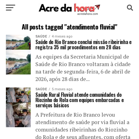
HOME
POLÍTICA
CULTURA
ESPORTE
All posts tagged "atendimento fluvial"
SAÚDE
4 meses ago
EDUCAÇÃO
NOTÍCIA
MUNDO
Saúde de Rio Branco conclui missão ribeirinha e
registra 35 mil procedimentos em 28 dias
As equipes da Secretaria Municipal de
Saúde de Rio Branco voltaram à cidade
na tarde de segunda-feira, 6 de abril de
2026, após 28 dias de...
SAÚDE
5 meses ago
Saúde Rural Fluvial atende comunidades do
Riozinho do Rola com equipes embarcadas e
serviços básicos
A Prefeitura de Rio Branco levou
atendimento de saúde por via fluvial a
comunidades ribeirinhas do Riozinho
do Rola e de seus afluentes, com oferta