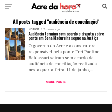
HOME
POLÍTICA
CULTURA
ESPORTE
All posts tagged "audiência de conciliação"
NOTÍCIA
2 meses ago
EDUCAÇÃO
NOTÍCIA
MUNDO
Audiência termina sem acordo e disputa sobre
ponte em Sena Madureira segue na Justiça
O governo do Acre e a construtora
responsável pela ponte Frei Paolino
Baldassari saíram sem acordo da
audiência de conciliação realizada
nesta quarta-feira, 11 de junho,...
MORE POSTS