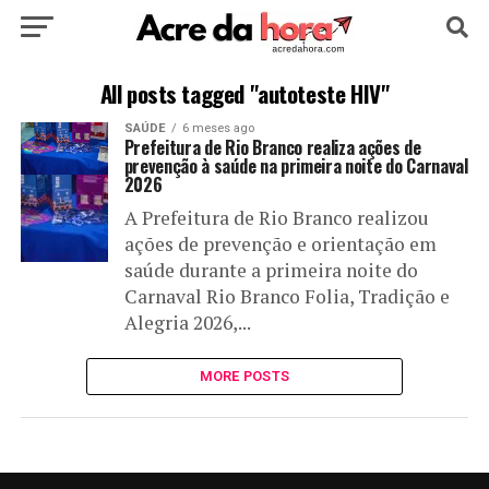
HOME
POLÍTICA
CULTURA
ESPORTE
All posts tagged "autoteste HIV"
SAÚDE
6 meses ago
EDUCAÇÃO
NOTÍCIA
MUNDO
Prefeitura de Rio Branco realiza ações de
prevenção à saúde na primeira noite do Carnaval
2026
A Prefeitura de Rio Branco realizou
ações de prevenção e orientação em
saúde durante a primeira noite do
Carnaval Rio Branco Folia, Tradição e
Alegria 2026,...
MORE POSTS