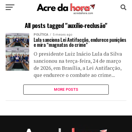
HOME
POLÍTICA
CULTURA
ESPORTE
All posts tagged "auxílio-reclusão"
POLÍTICA
5 meses ago
EDUCAÇÃO
NOTÍCIA
MUNDO
Lula sanciona Lei Antifacção, endurece punições
e mira “magnatas do crime”
O presidente Luiz Inácio Lula da Silva
sancionou na terça-feira, 24 de março
de 2026, em Brasília, a Lei Antifacção,
que endurece o combate ao crime...
MORE POSTS