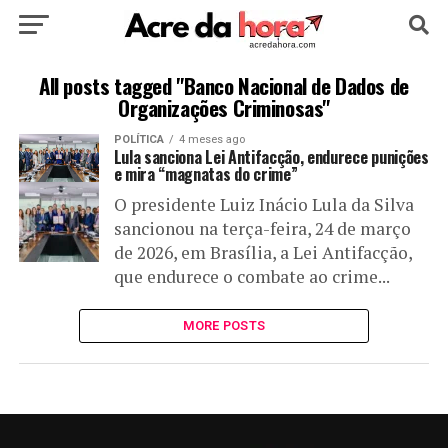
HOME
POLÍTICA
CULTURA
ESPORTE
All posts tagged "Banco Nacional de Dados de
Organizações Criminosas"
EDUCAÇÃO
NOTÍCIA
MUNDO
POLÍTICA
4 meses ago
Lula sanciona Lei Antifacção, endurece punições
e mira “magnatas do crime”
O presidente Luiz Inácio Lula da Silva
sancionou na terça-feira, 24 de março
de 2026, em Brasília, a Lei Antifacção,
que endurece o combate ao crime...
MORE POSTS