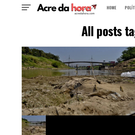
HOME
POLÍT
All posts t