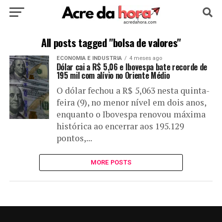
HOME
POLÍTICA
CULTURA
ESPORTE
All posts tagged "bolsa de valores"
ECONOMIA E INDUSTRIA
4 meses ago
EDUCAÇÃO
NOTÍCIA
MUNDO
Dólar cai a R$ 5,06 e Ibovespa bate recorde de
195 mil com alívio no Oriente Médio
O dólar fechou a R$ 5,063 nesta quinta-
feira (9), no menor nível em dois anos,
enquanto o Ibovespa renovou máxima
histórica ao encerrar aos 195.129
pontos,...
MORE POSTS