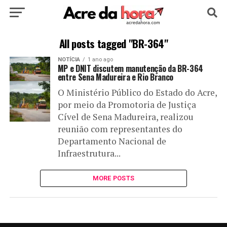
HOME
POLÍTICA
CULTURA
ESPORTE
All posts tagged "BR-364"
NOTÍCIA
1 ano ago
EDUCAÇÃO
NOTÍCIA
MUNDO
MP e DNIT discutem manutenção da BR-364
entre Sena Madureira e Rio Branco
O Ministério Público do Estado do Acre,
por meio da Promotoria de Justiça
Cível de Sena Madureira, realizou
reunião com representantes do
Departamento Nacional de
Infraestrutura...
MORE POSTS