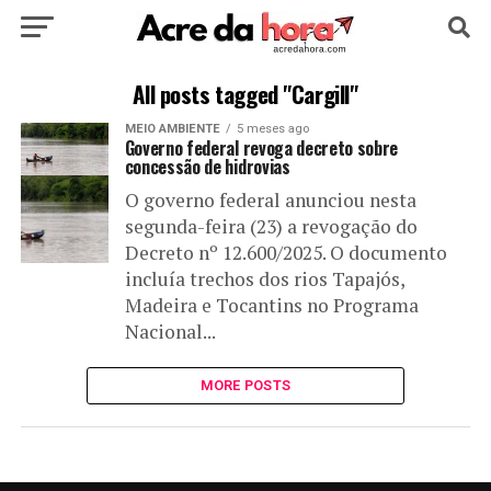
HOME
POLÍTICA
CULTURA
ESPORTE
All posts tagged "Cargill"
MEIO AMBIENTE
5 meses ago
EDUCAÇÃO
NOTÍCIA
MUNDO
Governo federal revoga decreto sobre
concessão de hidrovias
O governo federal anunciou nesta
segunda-feira (23) a revogação do
Decreto nº 12.600/2025. O documento
incluía trechos dos rios Tapajós,
Madeira e Tocantins no Programa
Nacional...
MORE POSTS