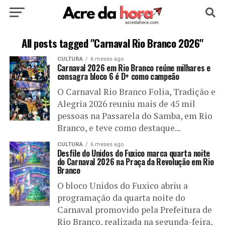
HOME
POLÍTICA
CULTURA
ESPORTE
All posts tagged "Carnaval Rio Branco 2026"
CULTURA
6 meses ago
EDUCAÇÃO
NOTÍCIA
MUNDO
Carnaval 2026 em Rio Branco reúne milhares e
consagra bloco 6 é D+ como campeão
O Carnaval Rio Branco Folia, Tradição e
Alegria 2026 reuniu mais de 45 mil
pessoas na Passarela do Samba, em Rio
Branco, e teve como destaque...
CULTURA
6 meses ago
Desfile do Unidos do Fuxico marca quarta noite
do Carnaval 2026 na Praça da Revolução em Rio
Branco
O bloco Unidos do Fuxico abriu a
programação da quarta noite do
Carnaval promovido pela Prefeitura de
Rio Branco, realizada na segunda-feira,