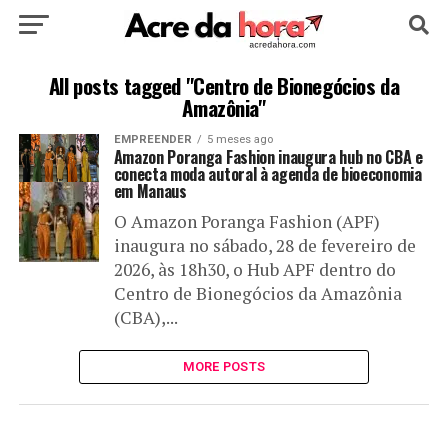
HOME
POLÍTICA
CULTURA
ESPORTE
All posts tagged "Centro de Bionegócios da
Amazônia"
EDUCAÇÃO
NOTÍCIA
MUNDO
EMPREENDER
5 meses ago
Amazon Poranga Fashion inaugura hub no CBA e
conecta moda autoral à agenda de bioeconomia
em Manaus
O Amazon Poranga Fashion (APF)
inaugura no sábado, 28 de fevereiro de
2026, às 18h30, o Hub APF dentro do
Centro de Bionegócios da Amazônia
(CBA),...
MORE POSTS