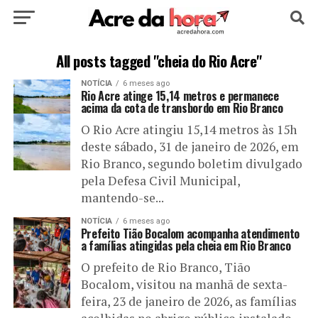
HOME
POLÍTICA
CULTURA
ESPORTE
All posts tagged "cheia do Rio Acre"
NOTÍCIA
6 meses ago
EDUCAÇÃO
NOTÍCIA
MUNDO
Rio Acre atinge 15,14 metros e permanece
acima da cota de transbordo em Rio Branco
O Rio Acre atingiu 15,14 metros às 15h
deste sábado, 31 de janeiro de 2026, em
Rio Branco, segundo boletim divulgado
pela Defesa Civil Municipal,
mantendo-se...
NOTÍCIA
6 meses ago
Prefeito Tião Bocalom acompanha atendimento
a famílias atingidas pela cheia em Rio Branco
O prefeito de Rio Branco, Tião
Bocalom, visitou na manhã de sexta-
feira, 23 de janeiro de 2026, as famílias