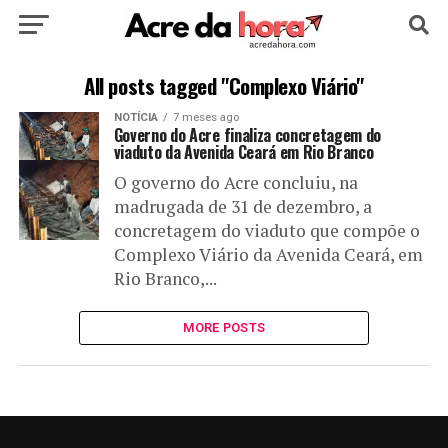
HOME
POLÍTICA
CULTURA
ESPORTE
All posts tagged "Complexo Viário"
NOTÍCIA
7 meses ago
EDUCAÇÃO
NOTÍCIA
MUNDO
Governo do Acre finaliza concretagem do
viaduto da Avenida Ceará em Rio Branco
O governo do Acre concluiu, na
madrugada de 31 de dezembro, a
concretagem do viaduto que compõe o
Complexo Viário da Avenida Ceará, em
Rio Branco,...
MORE POSTS