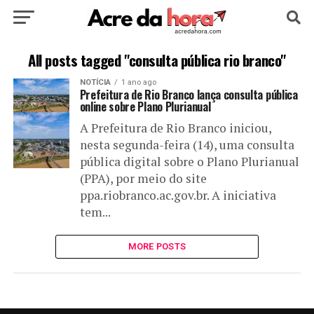
HOME
POLÍTICA
CULTURA
ESPORTE
All posts tagged "consulta pública rio branco"
NOTÍCIA
1 ano ago
EDUCAÇÃO
NOTÍCIA
MUNDO
Prefeitura de Rio Branco lança consulta pública
online sobre Plano Plurianual
A Prefeitura de Rio Branco iniciou,
nesta segunda-feira (14), uma consulta
pública digital sobre o Plano Plurianual
(PPA), por meio do site
ppa.riobranco.ac.gov.br. A iniciativa
tem...
MORE POSTS