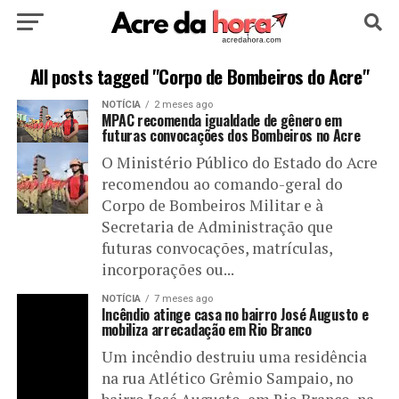
HOME
POLÍTICA
CULTURA
ESPORTE
All posts tagged "Corpo de Bombeiros do Acre"
NOTÍCIA
2 meses ago
EDUCAÇÃO
NOTÍCIA
MUNDO
MPAC recomenda igualdade de gênero em
futuras convocações dos Bombeiros no Acre
O Ministério Público do Estado do Acre
recomendou ao comando-geral do
Corpo de Bombeiros Militar e à
Secretaria de Administração que
futuras convocações, matrículas,
incorporações ou...
NOTÍCIA
7 meses ago
Incêndio atinge casa no bairro José Augusto e
mobiliza arrecadação em Rio Branco
Um incêndio destruiu uma residência
na rua Atlético Grêmio Sampaio, no