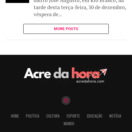
bairro José Augusto, em Rio Branco, na
tarde desta terça-feira, 30 de dezembro,
véspera de...
MORE POSTS
HOME
POLÍTICA
CULTURA
ESPORTE
EDUCAÇÃO
NOTÍCIA
MUNDO