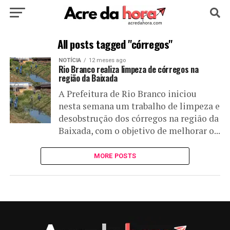
HOME
POLÍTICA
CULTURA
ESPORTE
All posts tagged "córregos"
NOTÍCIA
12 meses ago
EDUCAÇÃO
NOTÍCIA
MUNDO
Rio Branco realiza limpeza de córregos na
região da Baixada
A Prefeitura de Rio Branco iniciou
nesta semana um trabalho de limpeza e
desobstrução dos córregos na região da
Baixada, com o objetivo de melhorar o...
MORE POSTS