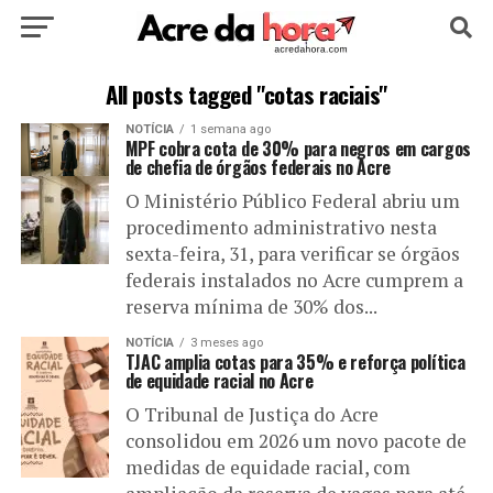
HOME
POLÍTICA
CULTURA
ESPORTE
All posts tagged "cotas raciais"
NOTÍCIA
1 semana ago
EDUCAÇÃO
NOTÍCIA
MUNDO
MPF cobra cota de 30% para negros em cargos
de chefia de órgãos federais no Acre
O Ministério Público Federal abriu um
procedimento administrativo nesta
sexta-feira, 31, para verificar se órgãos
federais instalados no Acre cumprem a
reserva mínima de 30% dos...
NOTÍCIA
3 meses ago
TJAC amplia cotas para 35% e reforça política
de equidade racial no Acre
O Tribunal de Justiça do Acre
consolidou em 2026 um novo pacote de
medidas de equidade racial, com