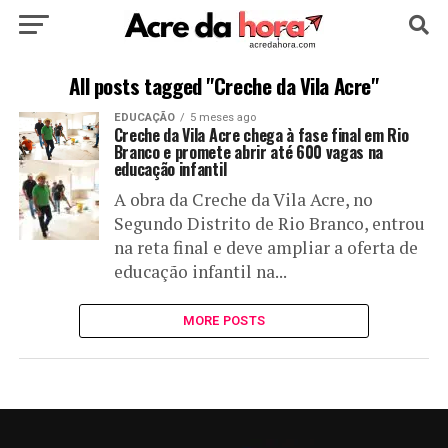
HOME
POLÍTICA
CULTURA
ESPORTE
All posts tagged "Creche da Vila Acre"
EDUCAÇÃO
5 meses ago
EDUCAÇÃO
NOTÍCIA
MUNDO
Creche da Vila Acre chega à fase final em Rio
Branco e promete abrir até 600 vagas na
educação infantil
A obra da Creche da Vila Acre, no
Segundo Distrito de Rio Branco, entrou
na reta final e deve ampliar a oferta de
educação infantil na...
MORE POSTS