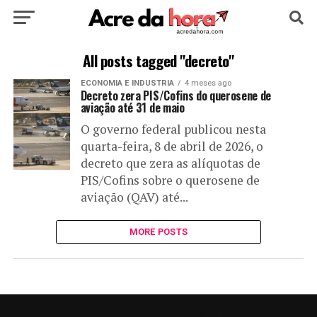
HOME
POLÍTICA
CULTURA
ESPORTE
All posts tagged "decreto"
ECONOMIA E INDUSTRIA
4 meses ago
EDUCAÇÃO
NOTÍCIA
MUNDO
Decreto zera PIS/Cofins do querosene de
aviação até 31 de maio
O governo federal publicou nesta
quarta-feira, 8 de abril de 2026, o
decreto que zera as alíquotas de
PIS/Cofins sobre o querosene de
aviação (QAV) até...
MORE POSTS