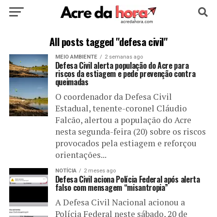
HOME
POLÍTICA
CULTURA
ESPORTE
All posts tagged "defesa civil"
MEIO AMBIENTE
2 semanas ago
EDUCAÇÃO
NOTÍCIA
MUNDO
Defesa Civil alerta população do Acre para
riscos da estiagem e pede prevenção contra
queimadas
O coordenador da Defesa Civil
Estadual, tenente-coronel Cláudio
Falcão, alertou a população do Acre
nesta segunda-feira (20) sobre os riscos
provocados pela estiagem e reforçou
orientações...
NOTÍCIA
2 meses ago
Defesa Civil aciona Polícia Federal após alerta
falso com mensagem “misantropia”
A Defesa Civil Nacional acionou a
Polícia Federal neste sábado, 20 de