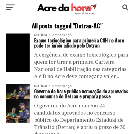
HOME
POLÍTICA
CULTURA
ESPORTE
All posts tagged "Detran-AC"
NOTÍCIA
2 meses ago
EDUCAÇÃO
NOTÍCIA
MUNDO
Exame toxicológico para primeira CNH no Acre
pode ter início adiado pelo Detran
A exigência de exame toxicológico para
quem for tirar a primeira Carteira
Nacional de Habilitação nas categorias
A e B no Acre deve começar a valer...
NOTÍCIA
5 meses ago
Governo do Acre publica nomeação de aprovados
no concurso do Detran e prepara posse
O governo do Acre nomeou 24
candidatos aprovados no concurso
público do Departamento Estadual de
Trânsito (Detran) e abriu o prazo de 30