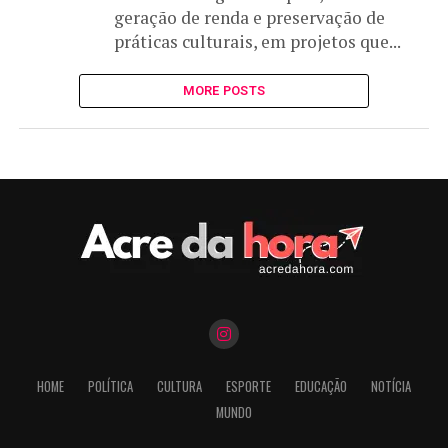
geração de renda e preservação de
práticas culturais, em projetos que...
MORE POSTS
HOME
POLÍTICA
CULTURA
ESPORTE
EDUCAÇÃO
NOTÍCIA
MUNDO