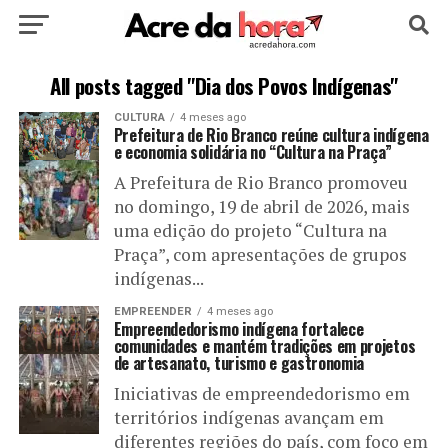
HOME
POLÍTICA
CULTURA
ESPORTE
All posts tagged "Dia dos Povos Indígenas"
CULTURA
4 meses ago
EDUCAÇÃO
NOTÍCIA
MUNDO
Prefeitura de Rio Branco reúne cultura indígena
e economia solidária no “Cultura na Praça”
A Prefeitura de Rio Branco promoveu
no domingo, 19 de abril de 2026, mais
uma edição do projeto “Cultura na
Praça”, com apresentações de grupos
indígenas...
EMPREENDER
4 meses ago
Empreendedorismo indígena fortalece
comunidades e mantém tradições em projetos
de artesanato, turismo e gastronomia
Iniciativas de empreendedorismo em
territórios indígenas avançam em
diferentes regiões do país, com foco em