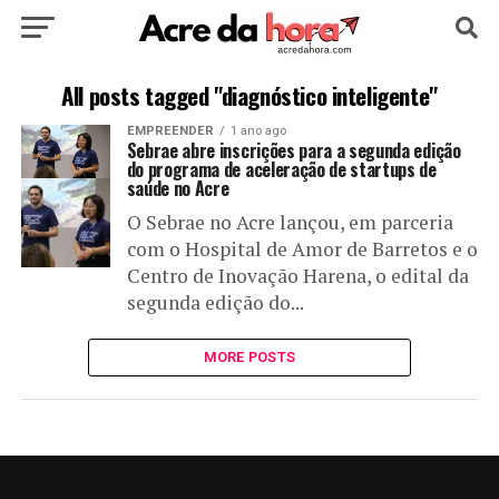
HOME
POLÍTICA
CULTURA
ESPORTE
All posts tagged "diagnóstico inteligente"
EMPREENDER
1 ano ago
EDUCAÇÃO
NOTÍCIA
MUNDO
Sebrae abre inscrições para a segunda edição
do programa de aceleração de startups de
saúde no Acre
O Sebrae no Acre lançou, em parceria
com o Hospital de Amor de Barretos e o
Centro de Inovação Harena, o edital da
segunda edição do...
MORE POSTS