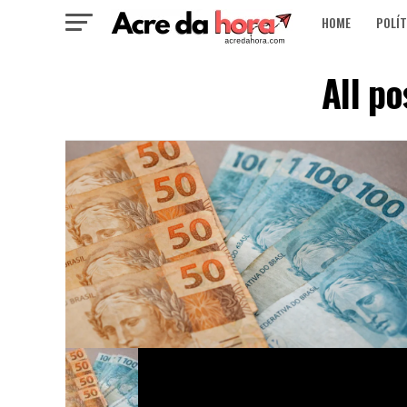
HOME
POLÍT
All po