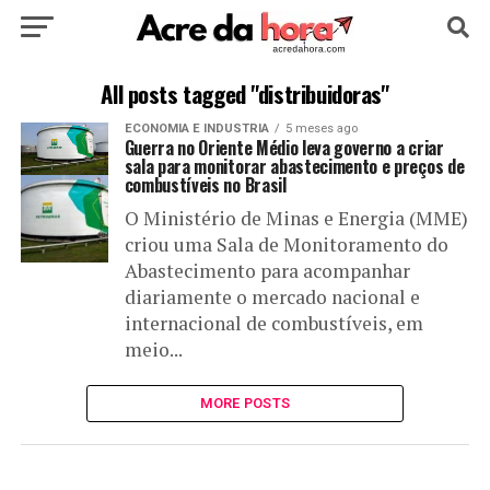
HOME
POLÍTICA
CULTURA
ESPORTE
All posts tagged "distribuidoras"
ECONOMIA E INDUSTRIA
5 meses ago
EDUCAÇÃO
NOTÍCIA
MUNDO
Guerra no Oriente Médio leva governo a criar
sala para monitorar abastecimento e preços de
combustíveis no Brasil
O Ministério de Minas e Energia (MME)
criou uma Sala de Monitoramento do
Abastecimento para acompanhar
diariamente o mercado nacional e
internacional de combustíveis, em
meio...
MORE POSTS