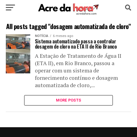
HOME
POLÍTICA
CULTURA
ESPORTE
All posts tagged "dosagem automatizada de cloro"
NOTÍCIA
6 meses ago
EDUCAÇÃO
NOTÍCIA
MUNDO
Sistema automatizado passa a controlar
dosagem de cloro na ETA II de Rio Branco
A Estação de Tratamento de Água II
(ETA II), em Rio Branco, passou a
operar com um sistema de
fornecimento contínuo e dosagem
automatizada de cloro,...
MORE POSTS