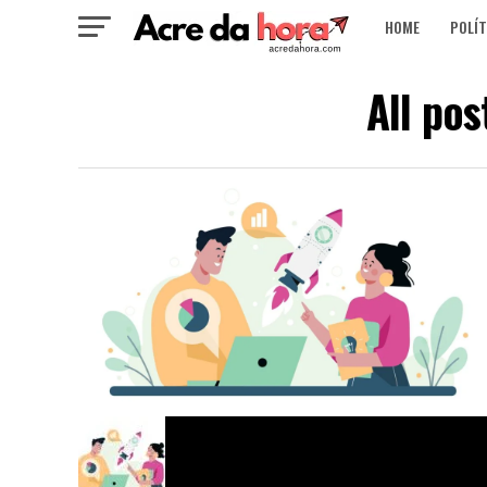
HOME
POLÍT
All po