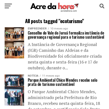
HOME
POLÍTICA
CULTURA
ESPORTE
All posts tagged "ecoturismo"
EMPREENDER
10 meses ago
EDUCAÇÃO
NOTÍCIA
MUNDO
Conselho do Vale do Juruá formaliza instância de
governança regional para o turismo sustentável
A Instância de Governança Regional
(IGR) Caminho das Aldeias e da
Biodiversidade foi oficialmente criada
nesta quinta e sexta-feira (16 e 17 de
outubro), durante o...
NOTÍCIA
11 meses ago
Parque Ambiental Chico Mendes recebe selo
prata de turismo sustentável
O Parque Ambiental Chico Mendes,
administrado pela Prefeitura de Rio
Branco, recebeu nesta quinta-feira, 18