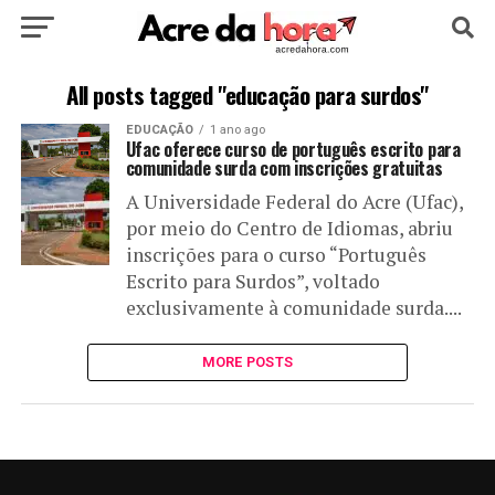
HOME
POLÍTICA
CULTURA
ESPORTE
All posts tagged "educação para surdos"
EDUCAÇÃO
1 ano ago
EDUCAÇÃO
NOTÍCIA
MUNDO
Ufac oferece curso de português escrito para
comunidade surda com inscrições gratuitas
A Universidade Federal do Acre (Ufac),
por meio do Centro de Idiomas, abriu
inscrições para o curso “Português
Escrito para Surdos”, voltado
exclusivamente à comunidade surda....
MORE POSTS