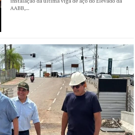
instalação da última viga de aço do Elevado da
AABB,...