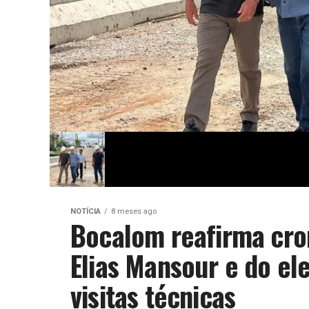
NOTÍCIA
8 meses ago
Bocalom reafirma cr
Elias Mansour e do e
visitas técnicas