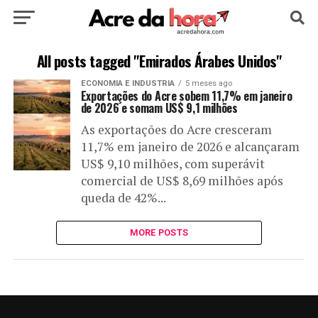
HOME
POLÍTICA
CULTURA
ESPORTE
All posts tagged "Emirados Árabes Unidos"
ECONOMIA E INDUSTRIA
5 meses ago
EDUCAÇÃO
NOTÍCIA
MUNDO
Exportações do Acre sobem 11,7% em janeiro
de 2026 e somam US$ 9,1 milhões
As exportações do Acre cresceram
11,7% em janeiro de 2026 e alcançaram
US$ 9,10 milhões, com superávit
comercial de US$ 8,69 milhões após
queda de 42%...
MORE POSTS