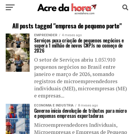
HOME
POLÍTICA
CULTURA
ESPORTE
All posts tagged "empresa de pequeno porte"
EMPREENDER
4 meses ago
EDUCAÇÃO
NOTÍCIA
MUNDO
Serviços puxa criação de pequenos negócios e
supera 1 milhão de novos CNPJs no começo de
2026
O setor de Serviços abriu 1.057.910
pequenos negócios no Brasil entre
janeiro e março de 2026, somando
registros de microempreendedores
individuais (MEI), microempresas (ME)
e empresas...
ECONOMIA E INDUSTRIA
8 meses ago
Governo inicia devolução de tributos para micro
e pequenas empresas exportadoras
Microempreendedores Individuais,
Microempresas e Empresas de Pequeno