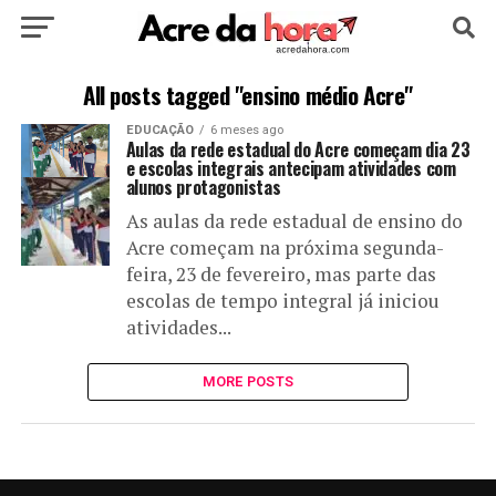
HOME
POLÍTICA
CULTURA
ESPORTE
All posts tagged "ensino médio Acre"
EDUCAÇÃO
6 meses ago
EDUCAÇÃO
NOTÍCIA
MUNDO
Aulas da rede estadual do Acre começam dia 23
e escolas integrais antecipam atividades com
alunos protagonistas
As aulas da rede estadual de ensino do
Acre começam na próxima segunda-
feira, 23 de fevereiro, mas parte das
escolas de tempo integral já iniciou
atividades...
MORE POSTS