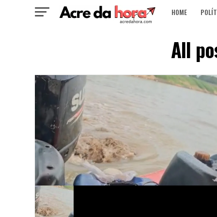
HOME
POLÍT
All p